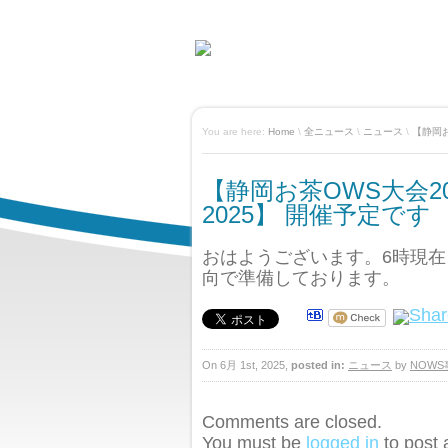
You are here:
Home
\
全ニュース
\
ニュース
\
【静岡お
【静岡お茶OWS大会20
2025】 開催予定です
おはようございます。6時現在、気
向で準備しております。
On 6月 1st, 2025,
posted in:
ニュース
by
NOW
Comments are closed.
You must be
logged in
to post