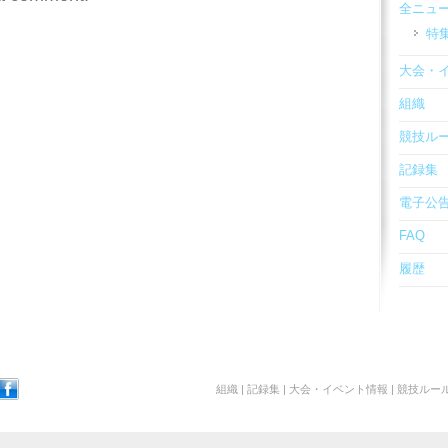
全ニュ
特
大会・
組織
競技ル
記録集
電子公
FAQ
履歴
組織
|
記録集
|
大会・イベント情報
|
競技ルー