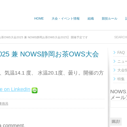
HOME
大会・イベント情報
組織
競技ルール
茶OWS大会2025 兼 NOWS静岡お茶OWS大会2025】 開催予定です
25 兼 NOWS静岡お茶OWS大会
FAQ
ニュ
大会
温14.1 度、 水温20.1度、曇り。開催の方
特集
NOW
メール
S事務局
 a comment.