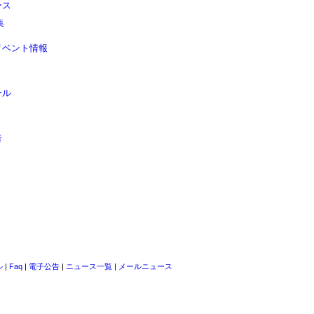
ース
集
イベント情報
ール
告
ル
|
Faq
|
電子公告
|
ニュース一覧
|
メールニュース