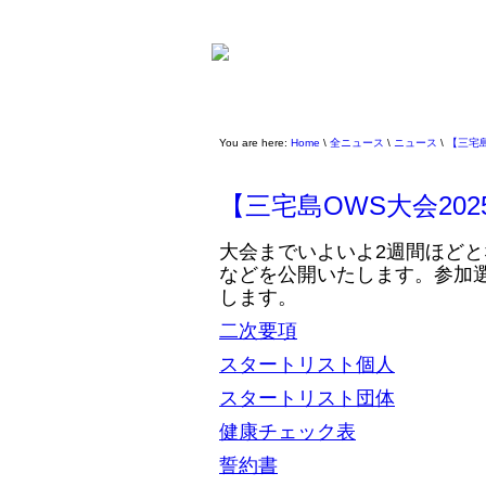
You are here:
Home
\
全ニュース
\
ニュース
\
【三宅島
【三宅島OWS大会20
大会までいよいよ2週間ほどと
などを公開いたします。参加
します。
二次要項
スタートリスト個人
スタートリスト団体
健康チェック表
誓約書