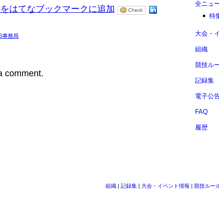
全ニュ
特
大会・
S事務局
組織
競技ル
 a comment.
記録集
電子公
FAQ
履歴
組織
|
記録集
|
大会・イベント情報
|
競技ルー