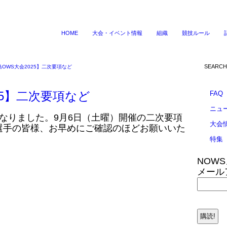
HOME
大会・イベント情報
組織
競技ルール
OWS大会2025】二次要項など
25】二次要項など
FAQ
ニュ
なりました。9月6日（土曜）開催の二次要項
大会
選手の皆様、お早めにご確認のほどお願いいた
特集
NOW
メール