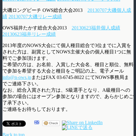
大磯ロングビーチ OWS総合大会2013
20130707大磯個人成
績
20130707大磯リレー成績
OWS福井たかす総合大会2013
20130623福井個人成績
20130623福井リレー成績
2013年度のNOWS大会にて個人種目総合で3位までに入賞を
された方は、副賞としてNOWS主催大会の個人種目1つに無
料でご参加頂けます。
ご希望の方は、お名前、入賞した大会名、種目と順位、無料
で参加を希望する大会と種目をご明記の上、電子メール
info@n-ows.jp
またはFAX 03-6745-8022 にてNOWS事務局ま
でご連絡下さい。
なお、総合入賞された方は、S級選手となり、A級種目への
参加の場合にはオープン参加となりますので、あらかじめご
了承下さい。
ご連絡をお待ちしております。
Back to top