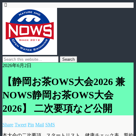
2026年6月2日
【静岡お茶OWS大会2026 兼
NOWS静岡お茶OWS大会
2026】 二次要項など公開
Share
Tweet
Pin
Mail
SMS
本大会の二次要項、スタートリスト、健康チェック表、誓約