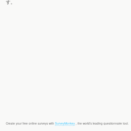
す。
Create your free online surveys with
SurveyMonkey
, the world’s leading questionnaire tool.