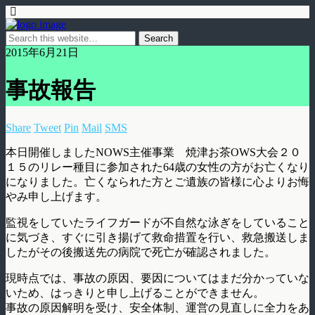
2015年6月21日
事故報告
Share
Tweet
Pin
Mail
SMS
本日開催しましたNOWS主催事業 焼津お茶OWS大会２０
１５のリレー種目に参加された64歳の女性の方がお亡くなり
になりました。亡くなられた方とご遺族の皆様に心よりお悔
やみ申し上げます。
監視をしていたライフガードが不自然な泳ぎをしていること
に気づき、すぐに引き揚げて救命措置を行い、救急搬送しま
したがその後搬送先の病院で死亡が確認されました。
現時点では、事故の原因、要因についてはまだ分かっていな
いため、はっきりと申し上げることができません。
事故の原因解明を受け、安全体制、運営の見直しに全力をあ