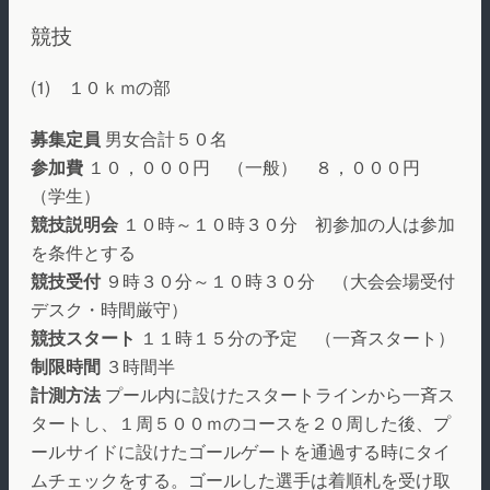
競技
(1) １０ｋｍの部
募集定員
男女合計５０名
参加費
１０，０００円 （一般） ８，０００円
（学生）
競技説明会
１０時～１０時３０分 初参加の人は参加
を条件とする
競技受付
９時３０分～１０時３０分 （大会会場受付
デスク・時間厳守）
競技スタート
１１時１５分の予定 （一斉スタート）
制限時間
３時間半
計測方法
プール内に設けたスタートラインから一斉ス
タートし、１周５００ｍのコースを２０周した後、プ
ールサイドに設けたゴールゲートを通過する時にタイ
ムチェックをする。ゴールした選手は着順札を受け取