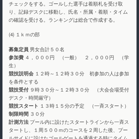
チェックをする。ゴールした選手は着順札を受け取
り、記録デスクに移動し、氏名・所属・着順・タイム
の確認を受ける。ランキングは総合で作成する。
(4) １ｋｍの部
募集定員
男女合計５０名
参加費
４，０００円 （一般） ２，０００円 （学
生）
競技説明会
１２時～１２時３０分 初参加の人は参加
を条件とする
競技受付
９時３０分～１２時３０分 （大会会場受付
デスク・時間厳守）
競技スタート
１３時１５分の予定 （一斉スタート）
制限時間
３０分
計測方法
プール内に設けたスタートラインから一斉ス
タートし、１周５００ｍのコースを２周した後、プー
ルサイドに設けたゴールゲートを通過する時にタイム