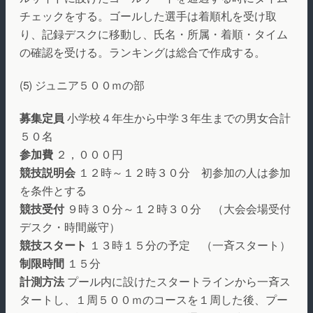
チェックをする。ゴールした選手は着順札を受け取
り、記録デスクに移動し、氏名・所属・着順・タイム
の確認を受ける。ランキングは総合で作成する。
(5) ジュニア５００ｍの部
募集定員
小学校４年生から中学３年生までの男女合計
５０名
参加費
２，０００円
競技説明会
１２時～１２時３０分 初参加の人は参加
を条件とする
競技受付
９時３０分～１２時３０分 （大会会場受付
デスク・時間厳守）
競技スタート
１３時１５分の予定 （一斉スタート）
制限時間
１５分
計測方法
プール内に設けたスタートラインから一斉ス
タートし、１周５００ｍのコースを１周した後、プー