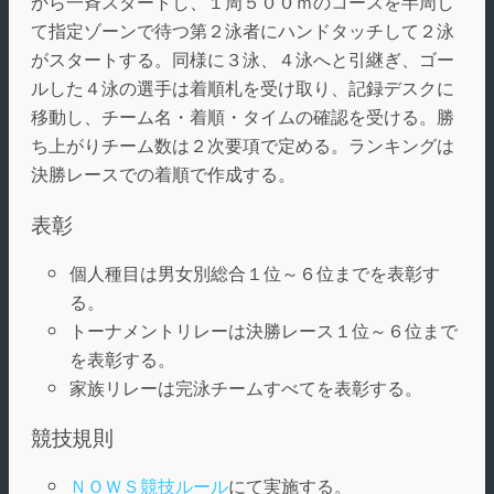
から一斉スタートし、１周５００ｍのコースを半周し
て指定ゾーンで待つ第２泳者にハンドタッチして２泳
がスタートする。同様に３泳、４泳へと引継ぎ、ゴー
ルした４泳の選手は着順札を受け取り、記録デスクに
移動し、チーム名・着順・タイムの確認を受ける。勝
ち上がりチーム数は２次要項で定める。ランキングは
決勝レースでの着順で作成する。
表彰
個人種目は男女別総合１位～６位までを表彰す
る。
トーナメントリレーは決勝レース１位～６位まで
を表彰する。
家族リレーは完泳チームすべてを表彰する。
競技規則
ＮＯＷＳ競技ルール
にて実施する。