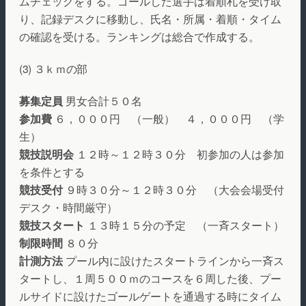
ムチェックをする。ゴールした選手は着順札を受け取
り、記録デスクに移動し、氏名・所属・着順・タイム
の確認を受ける。ランキングは総合で作成する。
(3) ３ｋｍの部
募集定員
男女合計５０名
参加費
６，０００円 （一般） ４，０００円 （学
生）
競技説明会
１２時～１２時３０分 初参加の人は参加
を条件とする
競技受付
９時３０分～１２時３０分 （大会会場受付
デスク・時間厳守）
競技スタート
１３時１５分の予定 （一斉スタート）
制限時間
８０分
計測方法
プール内に設けたスタートラインから一斉ス
タートし、１周５００ｍのコースを６周した後、プー
ルサイドに設けたゴールゲートを通過する時にタイム