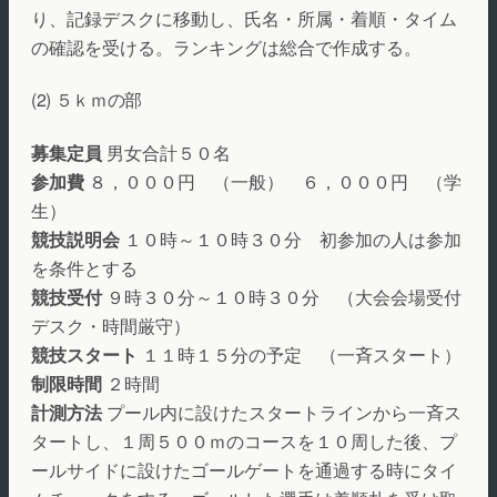
り、記録デスクに移動し、氏名・所属・着順・タイム
の確認を受ける。ランキングは総合で作成する。
(2) ５ｋｍの部
募集定員
男女合計５０名
参加費
８，０００円 （一般） ６，０００円 （学
生）
競技説明会
１０時～１０時３０分 初参加の人は参加
を条件とする
競技受付
９時３０分～１０時３０分 （大会会場受付
デスク・時間厳守）
競技スタート
１１時１５分の予定 （一斉スタート）
制限時間
２時間
計測方法
プール内に設けたスタートラインから一斉ス
タートし、１周５００ｍのコースを１０周した後、プ
ールサイドに設けたゴールゲートを通過する時にタイ