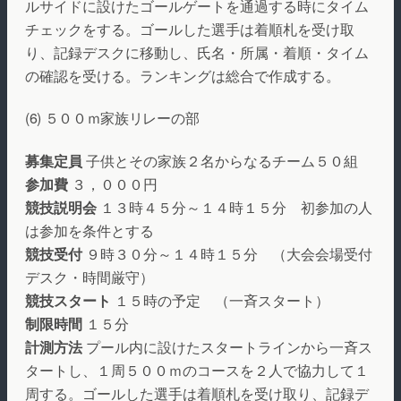
ルサイドに設けたゴールゲートを通過する時にタイム
チェックをする。ゴールした選手は着順札を受け取
り、記録デスクに移動し、氏名・所属・着順・タイム
の確認を受ける。ランキングは総合で作成する。
(6) ５００ｍ家族リレーの部
募集定員
子供とその家族２名からなるチーム５０組
参加費
３，０００円
競技説明会
１３時４５分～１４時１５分 初参加の人
は参加を条件とする
競技受付
９時３０分～１４時１５分 （大会会場受付
デスク・時間厳守）
競技スタート
１５時の予定 （一斉スタート）
制限時間
１５分
計測方法
プール内に設けたスタートラインから一斉ス
タートし、１周５００ｍのコースを２人で協力して１
周する。ゴールした選手は着順札を受け取り、記録デ