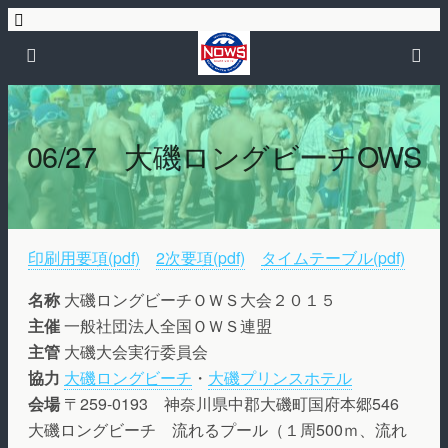
06/27 大磯ロングビーチOWS
印刷用要項(pdf)
2次要項(pdf)
タイムテーブル(pdf)
名称
大磯ロングビーチＯＷＳ大会２０１５
主催
一般社団法人全国ＯＷＳ連盟
主管
大磯大会実行委員会
協力
大磯ロングビーチ
・
大磯プリンスホテル
会場
〒259-0193 神奈川県中郡大磯町国府本郷546
大磯ロングビーチ 流れるプール（１周500ｍ、流れ