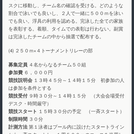
スクに移動し、チーム名の確認を受ける。どのような
割合で泳いでも良いし、２人で一緒に５００ｍを泳い
でも良い。浮具の利用を認める。完泳した全ての家族
を表彰する。着順、タイムでの表彰は行わない。副賞
は完泳したチームの中から抽選で配布する。
(4) ２５０ｍ×４トーナメントリレーの部
募集定員
４名からなるチーム５０組
参加費
６，０００円
競技説明会
１３時４５分～１４時１５分 初参加の人
は参加を条件とする
競技受付
９時３０分～１４時１５分 （大会会場受付
デスク・時間厳守）
競技スタート
１５時３０分の予定 （一斉スタート）
制限時間
３０分
計測方法
第１泳者はプール内に設けたスタートライン