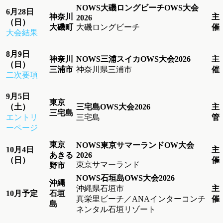
NOWS大磯ロングビーチOWS大会
6月28日
神奈川
主
2026
（日）
大磯町
大磯ロングビーチ
催
大会結果
8月9日
神奈川
NOWS三浦スイカOWS大会2026
主
（日）
三浦市
神奈川県三浦市
催
二次要項
9月5日
東京
（土）
三宅島OWS大会2026
主
三宅島
エントリ
三宅島
管
ーページ
東京
NOWS東京サマーランドOW大会
10月4日
主
あきる
2026
（日）
催
東京サマーランド
野市
NOWS石垣島OWS大会2026
沖縄
沖縄県石垣市
主
10月予定
石垣
真栄里ビーチ／ANAインターコンチ
催
島
ネンタル石垣リゾート