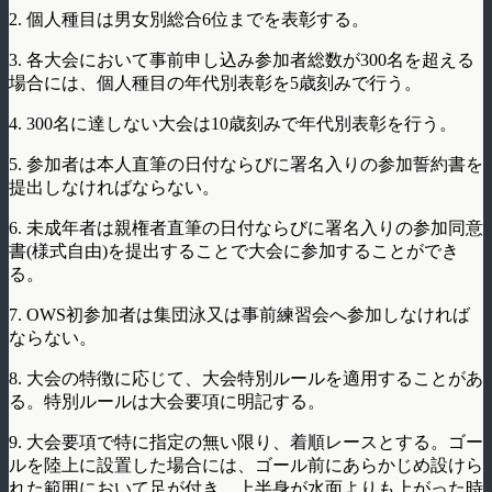
2. 個人種目は男女別総合6位までを表彰する。
3. 各大会において事前申し込み参加者総数が300名を超える
場合には、個人種目の年代別表彰を5歳刻みで行う。
4. 300名に達しない大会は10歳刻みで年代別表彰を行う。
5. 参加者は本人直筆の日付ならびに署名入りの参加誓約書を
提出しなければならない。
6. 未成年者は親権者直筆の日付ならびに署名入りの参加同意
書(様式自由)を提出することで大会に参加することができ
る。
7. OWS初参加者は集団泳又は事前練習会へ参加しなければ
ならない。
8. 大会の特徴に応じて、大会特別ルールを適用することがあ
る。特別ルールは大会要項に明記する。
9. 大会要項で特に指定の無い限り、着順レースとする。ゴー
ルを陸上に設置した場合には、ゴール前にあらかじめ設けら
れた範囲において足が付き、上半身が水面よりも上がった時