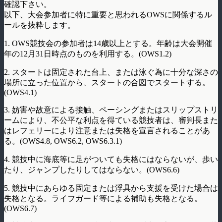
確認下さい。
以下、大会参加者に特に重要と思われるOWSに関係するル
ールを抜粋します。
1. OWS競技会の参加者は14歳以上とする。年齢は大会開催
年の12月31日時点のものを利用する。(OWS1.2)
2. スタートは固定された台上、または泳ぐ為に十分な深さの
場所に立った位置から、スタートの合図でスタートする。
(OWS4.1)
3. 妨害や故意による接触、ペーシングまたはスリップストリ
ームにより、不公平な利点を得ている競技者は、審判長また
はレフェリーにより注意または失格を宣言されることがあ
る。(OWS4.8, OWS6.2, OWS6.3.1)
4. 競技中に海底等に足がついても失格にはならないが、歩い
たり、ジャンプしたりしてはならない。(OWS6.6)
5. 競技中にあらゆる固定または浮具から支援を受けた場合は
失格となる。ライフガード等による補助も失格となる。
(OWS6.7)