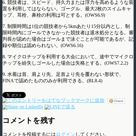
6. 競技者は、スピード、持久力または浮力を高めるような装
置を利用してはならない。ゴーグル、最大2枚のスイムキャ
ップ、耳栓、鼻栓の利用は可とする。(OWS6.9)
7. 制限時間は1位の競技者から5kmあたり15分以内とし、制
限時間内にゴールできなかった競技者は退水処分となる。審
判長が認めた場合はゴールまで泳ぐことが可能であるが、記
録や順位は認められない。(OWS6.16)
8. マイクロチップを利用する大会において、途中でマイクロ
チップを紛失しゴールした場合は失格とする。(OWS7.2.2)
9. 水着は首、肩より先、足首より先を覆わない形状で、
FINAで認めたもののみが利用できる。(BL8.4)
コメントを残す
コメントを投稿するには
ログイン
してください。