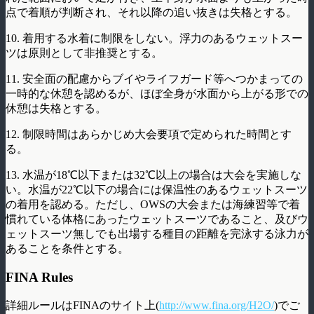
点で着順が判断され、それ以降の追い抜きは失格とする。
10. 着用する水着に制限をしない。浮力のあるウェットスー
ツは原則として非推奨とする。
11. 安全面の配慮からブイやライフガード等へつかまっての
一時的な休憩を認めるが、ほぼ全身が水面から上がる形での
休憩は失格とする。
12. 制限時間はあらかじめ大会要項で定められた時間とす
る。
13. 水温が18℃以下または32℃以上の場合は大会を実施しな
い。水温が22℃以下の場合には保温性のあるウェットスーツ
の着用を認める。ただし、OWSの大会または海練習等で着
慣れている体格にあったウェットスーツであること、及びウ
ェットスーツ無しでも出場する種目の距離を完泳する泳力が
あることを条件とする。
FINA Rules
詳細ルールはFINAのサイト上(
http://www.fina.org/H2O/
)でご