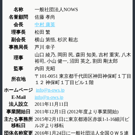
名称
一般社団法人NOWS
名誉顧問
佐藤 孝尚
会長
中村 康英
理事長
松田 繁
副会長
横山 第悟, 杉沢 毅志
事務局長
芦川 幸子
山口 綾乃, 岡田 民, 森田 知美, 吉村 重実, 八木
理事
裕司, 小山 健一, 沼田 英之, 割田 剛太郎
監事
内田 充昭
〒101-0051 東京都千代田区神田神保町１丁目
所在地
１２ 神保町１丁目ビル１階
ホームページ
info@n-ows.jp
E-Mail
info@n-ows.jp
法人設立
2011年11月11日
事業開始日
2011年12月1日 (2012年度より事業開始)
主たる事務所
2015年2月1日に東京都港区赤坂1-1-16細川ビ
移転日
ル2Fより移転
団体名称変更
2016年1月24日に一般社団法人全国ＯＷＳ連