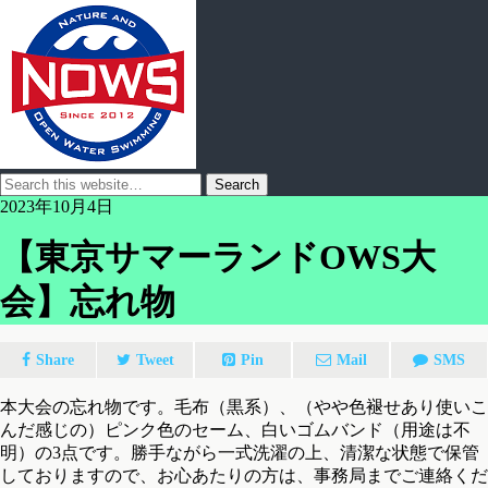
2023年10月4日
【東京サマーランドOWS大
会】忘れ物
Share
Tweet
Pin
Mail
SMS
本大会の忘れ物です。毛布（黒系）、（やや色褪せあり使いこ
んだ感じの）ピンク色のセーム、白いゴムバンド（用途は不
明）の3点です。勝手ながら一式洗濯の上、清潔な状態で保管
しておりますので、お心あたりの方は、事務局までご連絡くだ