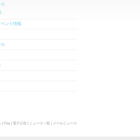
ース
集
イベント情報
ール
告
ル
|
Faq
|
電子公告
|
ニュース一覧
|
メールニュース