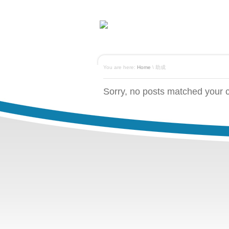
You are here:
Home
\ 助成
Sorry, no posts matched your cr