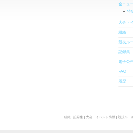
全ニュ
特
大会・
組織
競技ル
記録集
電子公
FAQ
履歴
組織
|
記録集
|
大会・イベント情報
|
競技ルー