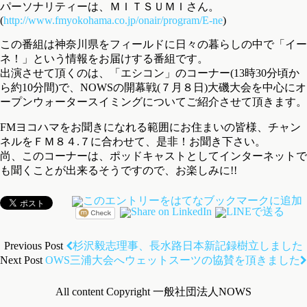
パーソナリティーは、ＭＩＴＳＵＭＩさん。
(
http://www.fmyokohama.co.jp/onair/program/E-ne
)
この番組は神奈川県をフィールドに日々の暮らしの中で「イー
ネ！」という情報をお届けする番組です。
出演させて頂くのは、「エシコン」のコーナー(13時30分頃か
ら約10分間)で、NOWSの開幕戦(７月８日)大磯大会を中心にオ
ープンウォータースイミングについてご紹介させて頂きます。
FMヨコハマをお聞きになれる範囲にお住まいの皆様、チャン
ネルをＦＭ８４.７に合わせて、是非！お聞き下さい。
尚、このコーナーは、ポッドキャストとしてインターネットで
も聞くことが出来るそうですので、お楽しみに!!
Previous Post
杉沢毅志理事、長水路日本新記録樹立しました
Next Post
OWS三浦大会へウェットスーツの協賛を頂きました
All content Copyright 一般社団法人NOWS