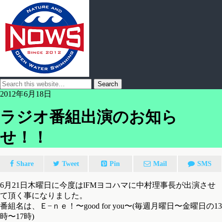
2012年6月18日
ラジオ番組出演のお知ら
せ！！
Share
Tweet
Pin
Mail
SMS
6月21日木曜日に今度はlFMヨコハマに中村理事長が出演させ
て頂く事になりました。
番組名は、Ｅ−ｎｅ！〜good for you〜(毎週月曜日〜金曜日の13
時〜17時)