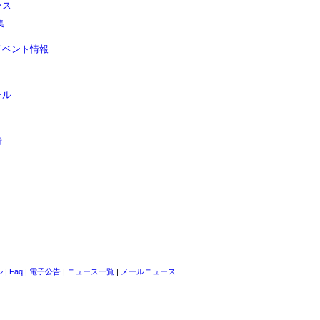
ース
集
イベント情報
ール
告
ル
|
Faq
|
電子公告
|
ニュース一覧
|
メールニュース