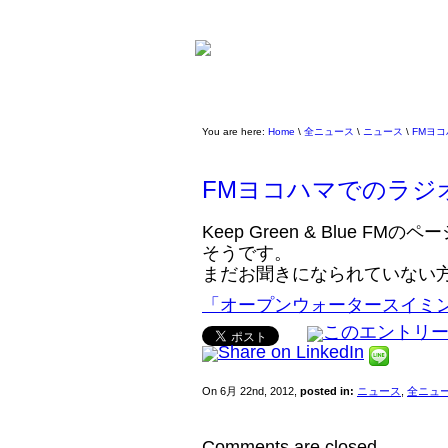
You are here:
Home
\
全ニュース
\
ニュース
\
FMヨ
FMヨコハマでのラジ
Keep Green & Blue 
そうです。
まだお聞きになられていない
「オープンウォータースイミ
On 6月 22nd, 2012,
posted in:
ニュース
,
全ニュ
Comments are closed.