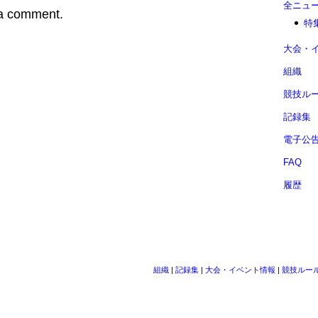
全ニュ
 a comment.
特
大会・
組織
競技ル
記録集
電子公
FAQ
履歴
組織
|
記録集
|
大会・イベント情報
|
競技ルー