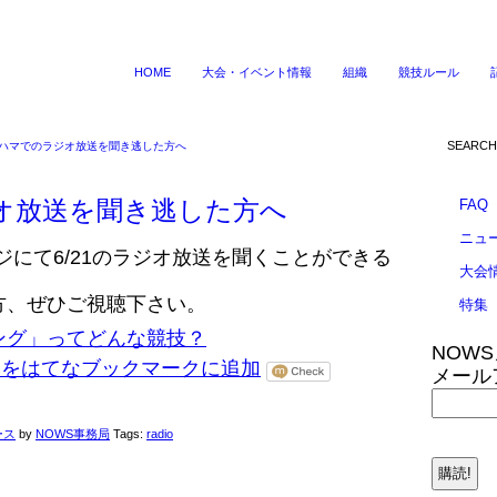
HOME
大会・イベント情報
組織
競技ルール
コハマでのラジオ放送を聞き逃した方へ
オ放送を聞き逃した方へ
FAQ
ニュ
FMのページにて6/21のラジオ放送を聞くことができる
大会
方、ぜひご視聴下さい。
特集
ング」ってどんな競技？
NOW
メール
ース
by
NOWS事務局
Tags:
radio