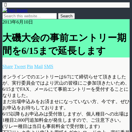
2013年6月10日
大磯大会の事前エントリー期
間を6/15まで延長します
Share
Tweet
Pin
Mail
SMS
オンラインでのエントリーは6/7にて締切らせて頂きました
が、実行委員会ではより沢山の皆様にご参加頂きたいため、
6/15までFAX、メールにて事前エントリーを受付することに
なりました。
まだ出場申込みをお済ませになっていない方、今です。ぜひ
お申込をお待ちしております。
6/15以降もお申込みは受付致しますが、個人種目への出場は
1種目2,000円追加料金が発生しますので、ご注意下さい。
(リレー種目は当日も事前料金で受付致します)