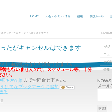
HOME
大会・イベント情報
組織
競技ルール
できなくなったがキャンセルはできますか？
なったがキャンセルはできます
FAQ
ニュ
大会
なる理由があろうとも返金できません。
振替も行いませんので、
スケジュール等、十分
特集
ださい。
fo@n-ows.jp
までお問合せ下さい。
NOW
メール
務局