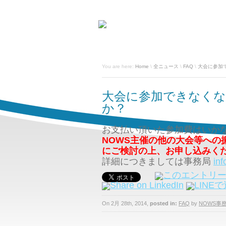
You are here:
Home
\
全ニュース
\
FAQ
\
大会に参加
大会に参加できなく
か？
お支払い頂いた参加費はいか
NOWS主催の他の大会等への
にご検討の上、お申し込みく
詳細につきましては事務局
in
On 2月 28th, 2014,
posted in:
FAQ
by
NOWS事