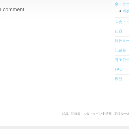
全ニュ
 a comment.
特
大会・
組織
競技ル
記録集
電子公
FAQ
履歴
組織
|
記録集
|
大会・イベント情報
|
競技ルー