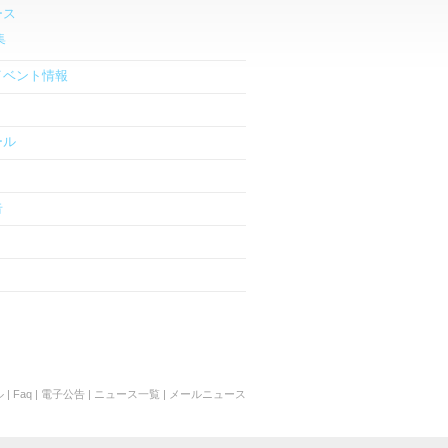
ース
集
イベント情報
ール
告
ル
|
Faq
|
電子公告
|
ニュース一覧
|
メールニュース