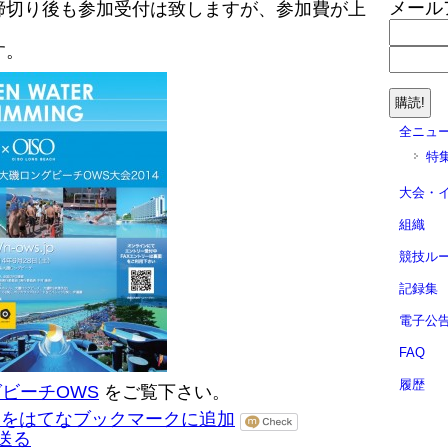
メール
締切り後も参加受付は致しますが、参加費が上
す。
全ニュ
特
大会・
組織
競技ル
記録集
電子公
FAQ
履歴
ングビーチOWS
をご覧下さい。