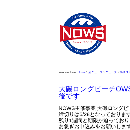
You are here:
Home
\
全ニュース
\
ニュース
\
大磯ロ
大磯ロングビーチOW
後です
NOWS主催事業 大磯ロングビ
締切りは5/28となっておりま
残り1週間と期限が迫ってお
お急ぎお申込みをお願いしま