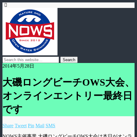
2014年5月28日
大磯ロングビーチOWS大会、
オンラインエントリー最終日
です
Share
Tweet
Pin
Mail
SMS
NOWS主催事業 大磯ロングビーチOWS大会は本日がオンラ