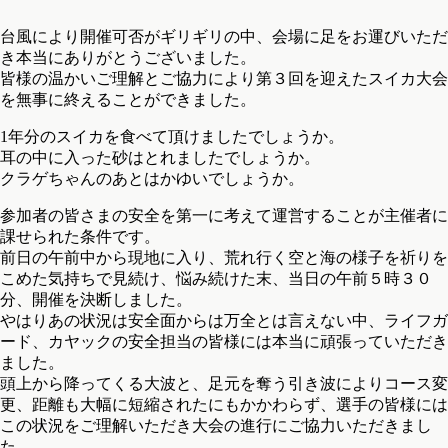
台風により開催可否がギリギリの中、会場に足をお運びいただ
き本当にありがとうございました。
皆様の温かいご理解とご協力により第３回を迎えたスイカ大会
を無事に終えることができました。
1年分のスイカを食べて頂けましたでしょうか。
耳の中に入った砂はとれましたでしょうか。
クラゲちゃんのあとはかゆいでしょうか。
参加者の皆さまの安全を第一に考えて運営することが主催者に
課せられた条件です。
前日の午前中から現地に入り、荒れ行く空と海の様子を祈りを
こめた気持ちで見続け、悩み続けた末、当日の午前５時３０
分、開催を決断しました。
やはりあの状況は安全面からは万全とは言えない中、ライフガ
ード、カヤックの安全担当の皆様には本当に頑張っていただき
ました。
頭上から降ってくる大波と、足元を奪う引き波によりコース変
更、距離も大幅に短縮されたにもかかわらず、選手の皆様には
この状況をご理解いただき大会の進行にご協力いただきまし
た。