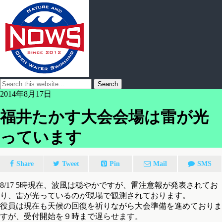
2014年8月17日
福井たかす大会会場は雷が光
っています
Share
Tweet
Pin
Mail
SMS
8/17 5時現在、波風は穏やかですが、雷注意報が発表されてお
り、雷が光っているのが現場で観測されております。
役員は現在も天候の回復を祈りながら大会準備を進めておりま
すが、受付開始を９時まで遅らせます。