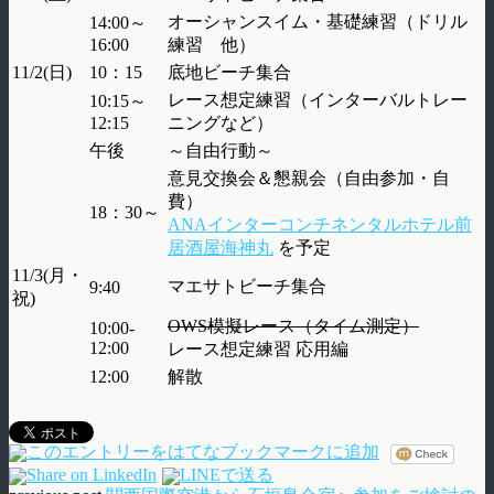
オーシャンスイム・基礎練習（ドリル
14:00～
16:00
練習 他）
11/2(日)
10：15
底地ビーチ集合
レース想定練習（インターバルトレー
10:15～
12:15
ニングなど）
午後
～自由行動～
意見交換会＆懇親会（自由参加・自
費）
18：30～
ANAインターコンチネンタルホテル前
居酒屋海神丸
を予定
11/3(月・
マエサトビーチ集合
9:40
祝)
OWS模擬レース（タイム測定）
10:00-
12:00
レース想定練習 応用編
12:00
解散