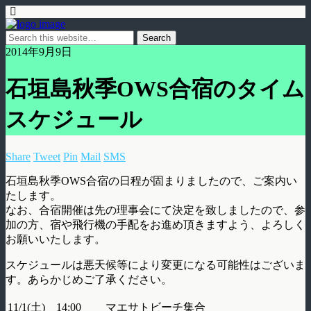
2014年9月9日
石垣島秋季OWS合宿のタイム
スケジュール
Share
Tweet
Pin
Mail
SMS
石垣島秋季OWS合宿の日程が固まりましたので、ご案内い
たします。
なお、合宿開催は先の理事会にて決定を致しましたので、参
加の方、宿や飛行機の手配をお進め頂きますよう、よろしく
お願いいたします。
スケジュールは悪天候等により変更になる可能性はございま
す。あらかじめご了承ください。
11/1(土)
14:00
マエサトビーチ集合