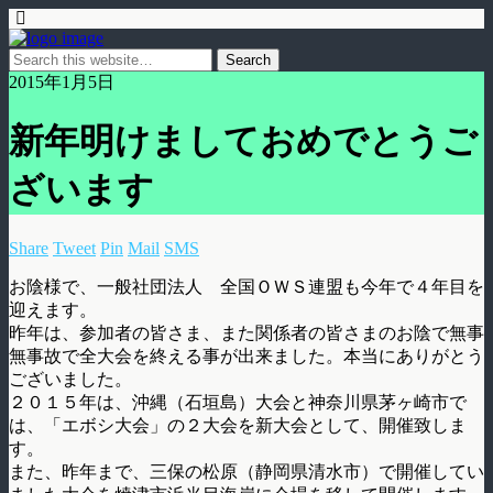
2015年1月5日
新年明けましておめでとうご
ざいます
Share
Tweet
Pin
Mail
SMS
お陰様で、一般社団法人 全国ＯＷＳ連盟も今年で４年目を
迎えます。
昨年は、参加者の皆さま、また関係者の皆さまのお陰で無事
無事故で全大会を終える事が出来ました。本当にありがとう
ございました。
２０１５年は、沖縄（石垣島）大会と神奈川県茅ヶ崎市で
は、「エボシ大会」の２大会を新大会として、開催致しま
す。
また、昨年まで、三保の松原（静岡県清水市）で開催してい