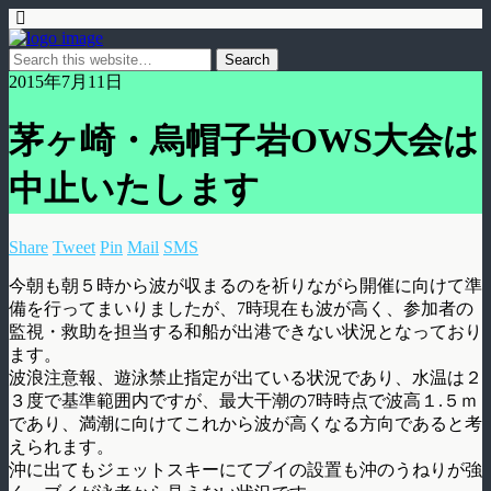
2015年7月11日
茅ヶ崎・烏帽子岩OWS大会は
中止いたします
Share
Tweet
Pin
Mail
SMS
今朝も朝５時から波が収まるのを祈りながら開催に向けて準
備を行ってまいりましたが、7時現在も波が高く、参加者の
監視・救助を担当する和船が出港できない状況となっており
ます。
波浪注意報、遊泳禁止指定が出ている状況であり、水温は２
３度で基準範囲内ですが、最大干潮の7時時点で波高１.５ｍ
であり、満潮に向けてこれから波が高くなる方向であると考
えられます。
沖に出てもジェットスキーにてブイの設置も沖のうねりが強