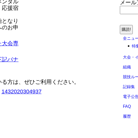
ネンタル
メール
、応援宿
。
始となり
へのお申
全ニュ
た大会専
特
大会・
下記バナ
組織
競技ル
いる方は、ぜひご利用ください。
記録集
電子公
FAQ
履歴