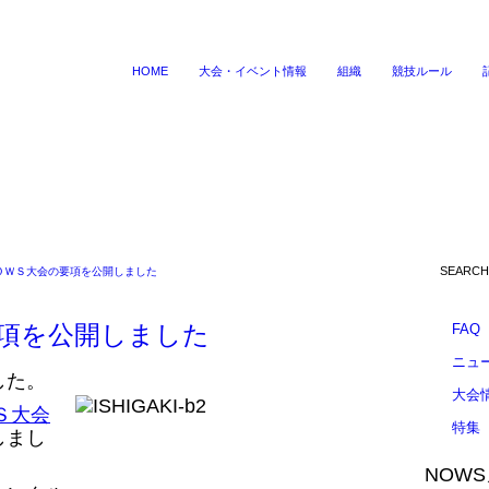
HOME
大会・イベント情報
組織
競技ルール
ＯＷＳ大会の要項を公開しました
項を公開しました
FAQ
ニュ
した。
大会
Ｓ大会
特集
しまし
NOW