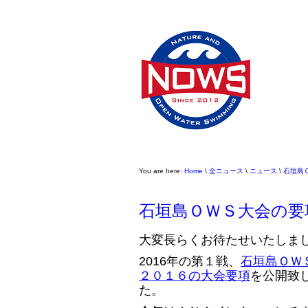
You are here:
Home
\
全ニュース
\
ニュース
\
石垣島
石垣島ＯＷＳ大会の要
大変長らくお待たせいたしま
2016年の第１戦、
石垣島ＯＷ
２０１６の大会要項
を公開致
た。