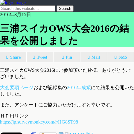
2016年8月15日
三浦スイカOWS大会2016の結
果を公開しました
Share
Tweet
Pin
Mail
SMS
三浦スイカOWS大会2016にご参加頂いた皆様、ありがとうご
ざいました。
大会要項ページ
および記録集の
2016年成績
にて結果を公開いた
しました。
また、アンケートにご協力いただけますと幸いです。
ＨＰ用リンク
https://jp.surveymonkey.com/r/
HG8ST98