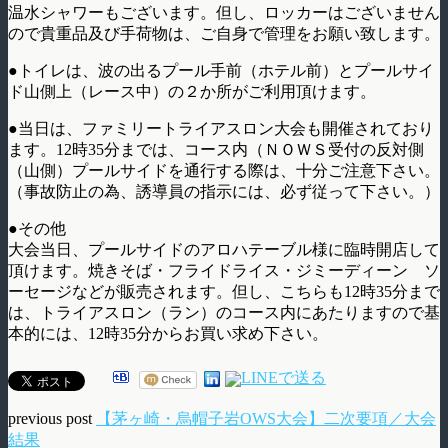
温水シャワーもございます。但し、ロッカーはございません
ので貴重品及び手荷物は、ご自身で管理をお願い致します。
●トイレは、波の出るプール手前（ホテル前）とプールサイ
ド山側上（レース中）の２か所がご利用頂けます。
●当日は、ファミリートライアスロン大会も開催されており
ます。12時35分までは、コース内（ＮＯＷＳ受付の反対側
（山側）プールサイドを通行する際は、十分ご注意下さい。
（事故防止の為、誘導員の指示には、必ず従って下さい。）
●その他
大会当日、プールサイドのアロハテーブル様に臨時開店して
頂けます。焼きそば・フライドライス・ジミーディーン ソ
ーセージなどが販売されます。但し、こちらも12時35分まで
は、トライアスロン（ラン）のコース内にあたりますので基
本的には、12時35分からお買い求め下さい。
previous post
【茅ヶ崎・烏帽子岩OWS大会】二次要項／大会
結果