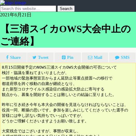
2021年6月21日
【三浦スイカOWS大会中止の
ご連絡】
Share
Tweet
Pin
Mail
SMS
8月15日開催予定のNOWS三浦スイカOWS大会開催の可否について
検討・協議を重ねてまいりましたが、
一部地域の緊急事態宣言からまん延防止等重点措置への移行で
都道府県を跨ぐ移動の自粛が継続となり、
また新型コロナウイルス感染症の感染拡大防止に寄与する
観点から、募集を開始することは難しいとの結論に至りました。
昨年に引き続き今年も本大会の開催を見送らなければならないことは、
役員一同、断腸の思いです。参加を楽しみにしてくださっていた選手の
皆様には申し訳ない気持ちでいっぱいですが、
どうかご理解くださいますようお願い致します。
大変残念ではございますが、事態が収束し、