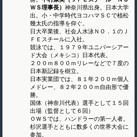
ＷＳ理事長）
神奈川県出身。日本大学
出。小・中学時代ヨコハマＳＣで植松
幾太氏の指導を仰ぐ。
日大卒業後、社会人水泳ＮＯ．１のＪ
ＦＥスチールに入社。
競泳では、１９７９年ユニバーシアー
ド大会（メキシコ）日本代表。
２００ｍ８００ｍリレーなどで７度の
日本新記録を樹立。
日本実業団では、８１年２００ｍ個人
メドレー、８２年２００ｍ自由形で優
勝。
国体（神奈川代表）選手として１５回
出場（監督として６回）
ＯＷＳでは、ハンドラーの第一人者。
杉沢選手とともに数多くの世界大会に
参加。