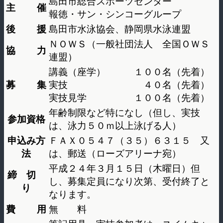
島田市総合スポーツセンター
主 催
報徳・サン・シンコーグループ
後 援
島田市水泳協会、静岡県水泳連盟
ＮＯＷＳ（一般社団法人 全国ＯＷＳ
協 力
連盟）
講義（座学） １００名（先着）
募 集
実技 ４０名（先着）
実技見学 １００名（先着）
年齢制限など特になし（但し、実技
参加資格
は、泳力５０ｍ以上泳げる人）
申込み方
ＦＡＸ０５４７（３５）６３１５ 又
法
は、郵送（ローズアリーナ宛）
平成２４年３月１５日（木曜日）但
締 切
し、募集定員になり次第、受付終了と
り
なります。
費 用
無 料