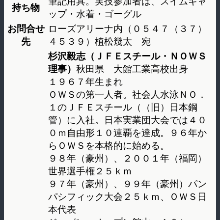
筆記用具。実技参加者は、スイムキャ
持ち物
ップ・水着・ゴーグル
お問合せ
ローズアリーナ内（０５４７（３７）
先
４５３９）植松幾太 宛
杉沢毅志（ＪＦＥスチール・ＮＯＷＳ
理事）
秋田県 大館工業高校出身
１９６７年生まれ
ＯＷＳの第一人者。社会人水泳ＮＯ．
１のＪＦＥスチール（（旧）日本鋼
管）に入社。日本実業団大会では４０
０ｍ自由形１０連覇を達成。９６年か
らＯＷＳを本格的に始める。
９８年（豪州）、２００１年（福岡）
世界選手権２５ｋｍ
９７年（豪州）、９９年（豪州）パン
パシフィック大会２５ｋｍ、ＯＷＳ日
本代表