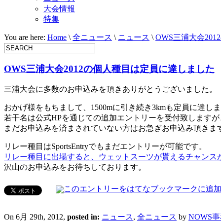
大会情報
特集
You are here:
Home
\
全ニュース
\
ニュース
\
OWS三浦大会20
OWS三浦大会2012の個人種目は定員に達しました
三浦大会に多数のお申込みを頂きありがとうございました。
おかげ様をもちまして、1500mに引き続き3kmも定員に達しまし
若干名は公式HPを通じての追加エントリーを受付致します
まだお申込みを済まされていない方はお急ぎお申込み頂きま
リレー種目はSportsEntryでもまだエントリーが可能です。
リレー種目に出場すると、ウェットスーツが貰えるチャンス
沢山のお申込みをお待ちしております。
On 6月 29th, 2012,
posted in:
ニュース
,
全ニュース
by
NOWS