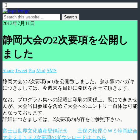
2013年7月11日
静岡大会の2次要項を公開し
ました
Share
Tweet
Pin
Mail
SMS
静岡大会の2次要項(pdf)を公開致しました。参加票のハガキ
につきましては、今週末を目処に発送をさせて頂きます。
なお、プログラム集への記載は印刷の関係上、既にできませ
んが、大会当日参加を含めて大会へのエントリー自体は可能
となっております。
詳細につきましては、2次要項の内容をご参照下さい。
富士山世界文化遺産登録記念 三保の松原ＯＷＳ静岡総合
大会２０１３ 2次要項のダウンロードはこちら