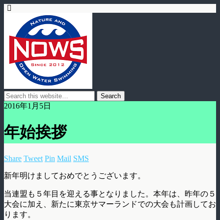
2016年1月5日
年始挨拶
Share
Tweet
Pin
Mail
SMS
新年明けましておめでとうございます。
当連盟も５年目を迎える事となりました。本年は、昨年の５
大会に加え、新たに東京サマーランドでの大会も計画してお
ります。