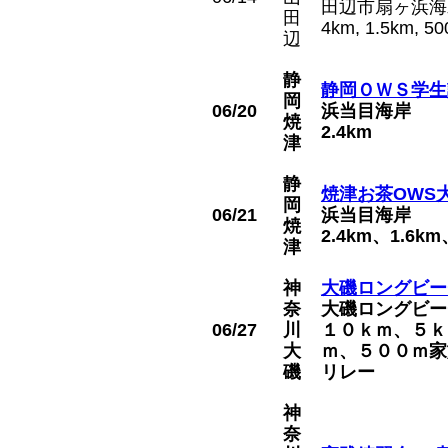
田辺市扇ヶ浜海
田
4km, 1.5km,
辺
静
静岡ＯＷＳ学生
岡
06/20
浜当目海岸
焼
2.4km
津
静
焼津お茶OWS
岡
06/21
浜当目海岸
焼
2.4km、1.6
津
神
大磯ロングビー
奈
大磯ロングビー
06/27
川
１０ｋｍ、５ｋ
大
ｍ、５００ｍ家
磯
リレー
神
奈