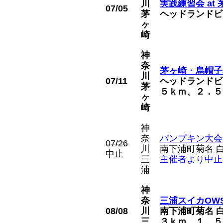
川
実践練習会 at
07/05
茅
ヘッドランドビ
ヶ
崎
神
奈
茅ヶ崎・烏帽子
川
07/11
ヘッドランドビ
茅
５ｋｍ、２．５
ヶ
崎
神
奈
パンプキン大会
07/26
川
南下浦町菊名 
中止
三
主催者より中止
浦
神
奈
三浦スイカOW
08/08
川
南下浦町菊名 
三
３ｋｍ、１．５