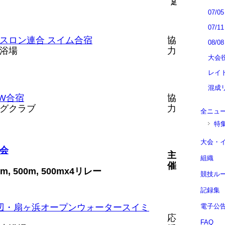
足
07/
07/
スロン連合 スイム合宿
協
08/
浴場
力
大会
レイ
混成
W合宿
協
グクラブ
力
全ニュ
特
大会・
会
主
組織
催
1km, 500m, 500mx4リレー
競技ル
記録集
辺・扇ヶ浜オープンウォータースイミ
電子公
応
FAQ