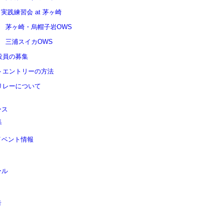
05 実践練習会 at 茅ヶ崎
11 茅ヶ崎・烏帽子岩OWS
08 三浦スイカOWS
役員の募集
トエントリーの方法
リレーについて
ース
集
イベント情報
ール
告