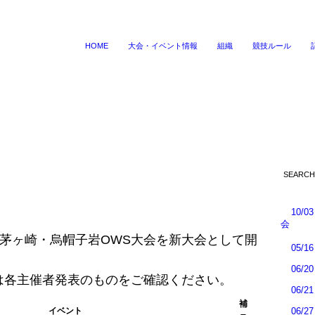
HOME
大会・イベント情報
組織
競技ルール
10/
会
会、茅ヶ崎・烏帽子岩OWS大会を新大会として開
05/
06/
は各主催者発表のものをご確認ください。
06/
補
イベント
06/