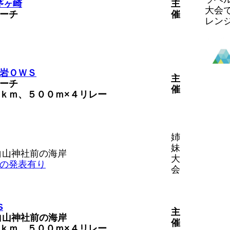
 茅ヶ崎
主
大会
ーチ
催
レン
岩ＯＷＳ
主
ーチ
催
ｋｍ、５００ｍ×４リレー
姉
妹
白山神社前の海岸
大
の発表有り
会
S
主
白山神社前の海岸
催
ｋｍ、５００ｍ×４リレー