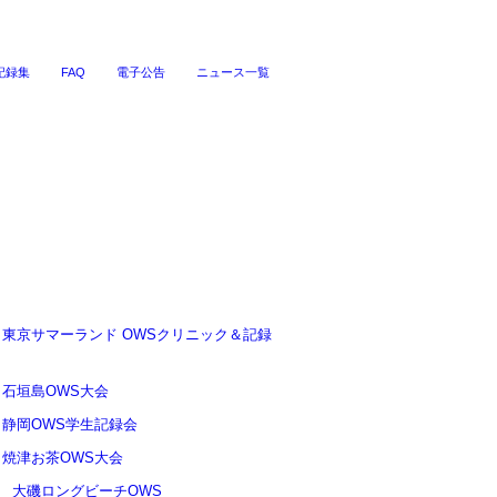
記録集
FAQ
電子公告
ニュース一覧
03 東京サマーランド OWSクリニック＆記録
16 石垣島OWS大会
20 静岡OWS学生記録会
21 焼津お茶OWS大会
27 大磯ロングビーチOWS