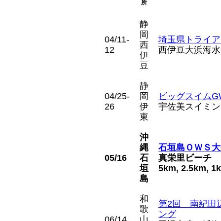
所
静
岡
04/11-
埼玉県トライア
西
12
西伊豆大浜海水
伊
豆
静
04/25-
岡
ビッグスイムG
26
伊
宇佐美スイミン
東
沖
縄
石垣島ＯＷＳ大
05/16
石
真栄里ビーチ
垣
5km, 2.5km, 
島
和
第2回 南紀田
歌
ング
06/14
山