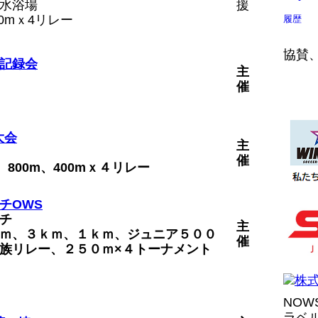
水浴場
援
 500mｘ4リレー
履歴
協賛
記録会
主
催
大会
主
催
km、800m、400mｘ４リレー
チOWS
チ
主
ｍ、３ｋｍ、１ｋｍ、ジュニア５００
催
族リレー、２５０ｍ×４トーナメント
NO
ラベ