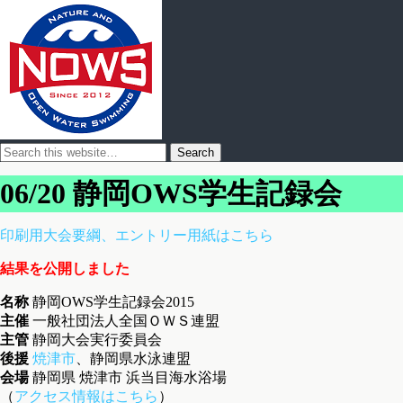
06/20 静岡OWS学生記録会
印刷用大会要綱、エントリー用紙はこちら
結果を公開しました
名称
静岡OWS学生記録会2015
主催
一般社団法人全国ＯＷＳ連盟
主管
静岡大会実行委員会
後援
焼津市
、静岡県水泳連盟
会場
静岡県 焼津市 浜当目海水浴場
（
アクセス情報はこちら
）