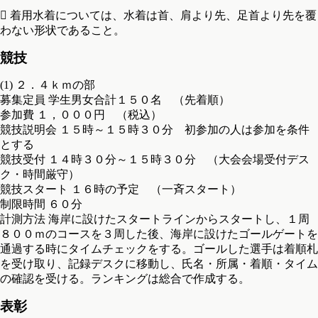
 着用水着については、水着は首、肩より先、足首より先を覆
わない形状であること。
競技
(1) ２．４ｋｍの部
募集定員 学生男女合計１５０名 （先着順）
参加費 １，０００円 （税込）
競技説明会 １５時～１５時３０分 初参加の人は参加を条件
とする
競技受付 １４時３０分～１５時３０分 （大会会場受付デス
ク・時間厳守）
競技スタート １６時の予定 （一斉スタート）
制限時間 ６０分
計測方法 海岸に設けたスタートラインからスタートし、１周
８００ｍのコースを３周した後、海岸に設けたゴールゲートを
通過する時にタイムチェックをする。ゴールした選手は着順札
を受け取り、記録デスクに移動し、氏名・所属・着順・タイム
の確認を受ける。ランキングは総合で作成する。
表彰