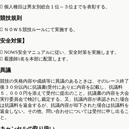
 個人種目は男女別総合１位～３位までを表彰する。
競技規則
 ＮＯＷＳ競技ルールにて実施する。
安全対策】
 NOWS安全マニュアルに従い、安全対策を実施します。
 看護師1名を本部に配置します。
異議
競技の失格内容や成績等に異議のあるときは、そのレース終了
後３０分以内に抗議書(受付にあり)に内容を記載し、抗議料
５，０００円を添えて受付に提出のこと。抗議書の内容を大会
実行委員会で検討し裁定する。又、抗議内容が承認された場合
は抗議料を返金するが、抗議内容が却下された場合は抗議料を
返金しない。その他、問い合わせについては受付に申し出るこ
と。
キャンセルの取り扱い