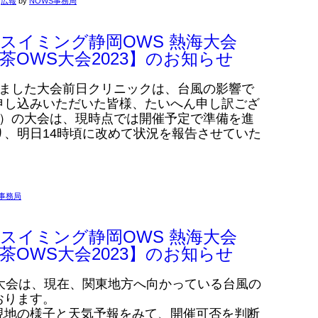
,
広報
by
NOWS事務局
スイミング静岡OWS 熱海大会
岡お茶OWS大会2023】のお知らせ
いました大会前日クリニックは、台風の影響で
申し込みいただいた皆様、たいへん申し訳ござ
曜）の大会は、現時点では開催予定で準備を進
、明日14時頃に改めて状況を報告させていた
S事務局
スイミング静岡OWS 熱海大会
岡お茶OWS大会2023】のお知らせ
大会は、現在、関東地方へ向かっている台風の
おります。
現地の様子と天気予報をみて、開催可否を判断