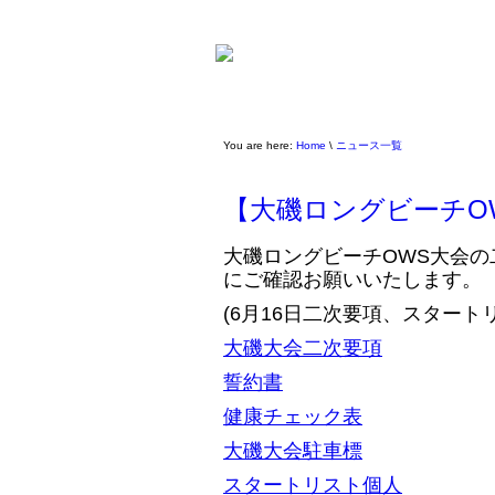
You are here:
Home
\
ニュース一覧
【大磯ロングビーチO
大磯ロングビーチOWS大会
にご確認お願いいたします。
(6月16日二次要項、スタート
大磯大会二次要項
誓約書
健康チェック表
大
磯大会駐車標
スタートリスト個人