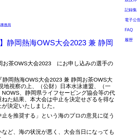
記録集
電子公
S事務局
FAQ
履歴
静岡熱海OWS大会2023 兼 静岡
静岡お茶OWS大会2023 にお申し込みの選手の
静岡熱海OWS大会2023 兼 静岡お茶OWS大
日に現地視察の上、（公財）日本水泳連盟、（一
NOWS、静岡県ライフセービング協会等の代
重ねた結果、本大会は中止を決定せざるを得な
止が決定いたしました。
中止を推奨する」という海のプロの意見に従う
いなど、海の状況が悪く、大会当日になっても
と