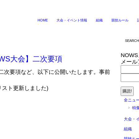
HOME
大会・イベント情報
組織
競技ルール
NOW
WS大会】二次要項
メール
の二次要項など、以下に公開いたします。事前
リスト更新しました)
全ニュ
特
大会・
組織
競技ル